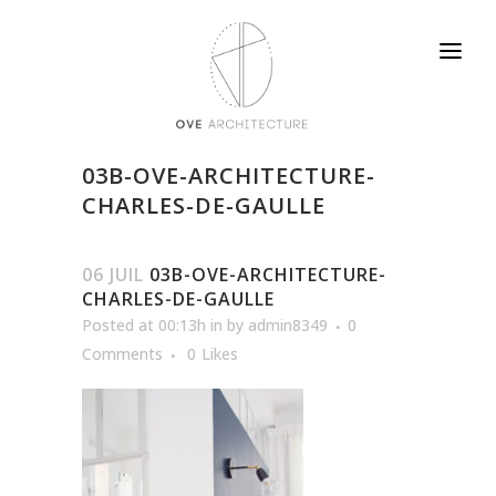
03B-OVE-ARCHITECTURE-
CHARLES-DE-GAULLE
06 JUIL
03B-OVE-ARCHITECTURE-
CHARLES-DE-GAULLE
Posted at 00:13h
in
by
admin8349
0
Comments
0
Likes