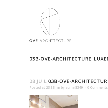
03B-OVE-ARCHITECTURE_LUX
08 JUIL
03B-OVE-ARCHITECTU
Posted at 23:33h
in
by
admin8349
0 Comments