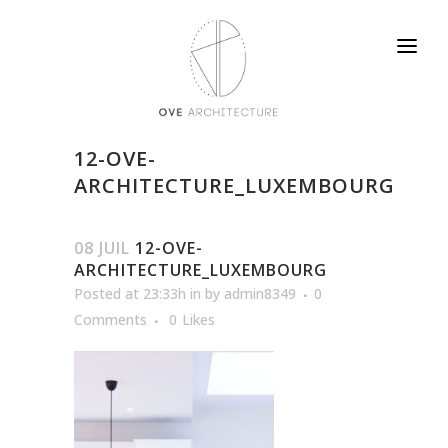
12-OVE-
ARCHITECTURE_LUXEMBOURG
08 JUIL
12-OVE-
ARCHITECTURE_LUXEMBOURG
Posted at 23:33h
in
by
admin8349
0
Comments
0
Likes