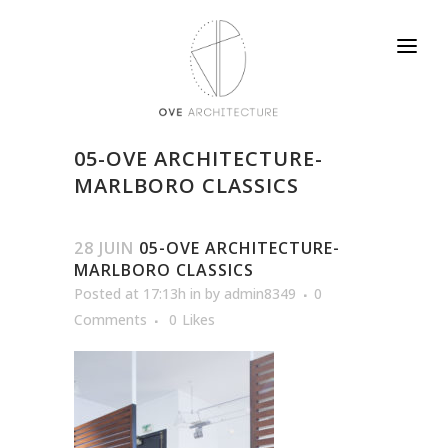
05-OVE ARCHITECTURE-
MARLBORO CLASSICS
28 JUIN
05-OVE ARCHITECTURE-
MARLBORO CLASSICS
Posted at 17:13h
in
by
admin8349
0
Comments
0
Likes